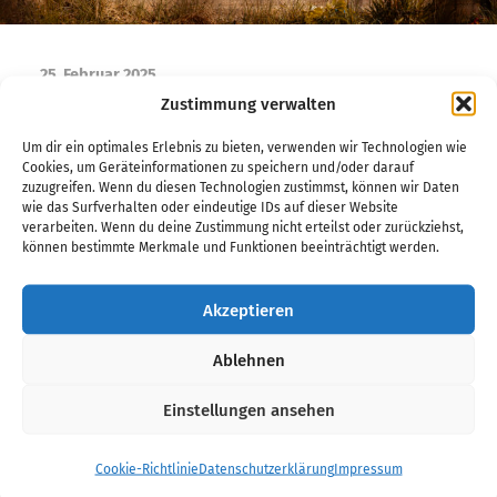
25. Februar 2025
Zustimmung verwalten
Lotus Flower Trio
Um dir ein optimales Erlebnis zu bieten, verwenden wir Technologien wie
Cookies, um Geräteinformationen zu speichern und/oder darauf
Das Lotus Flower Trio hat gerade erfolgreich
zuzugreifen. Wenn du diesen Technologien zustimmst, können wir Daten
seine erste Tournee abgeschlossen! Publikum und
wie das Surfverhalten oder eindeutige IDs auf dieser Website
verarbeiten. Wenn du deine Zustimmung nicht erteilst oder zurückziehst,
Veranstalter waren gleichermaßen begeistert. Es
können bestimmte Merkmale und Funktionen beeinträchtigt werden.
geht weiter Ende November bis Anfang Dezember
2025, Termine 2026 in Vorbereitung
Akzeptieren
Ablehnen
Einstellungen ansehen
Cookie-Richtlinie
Datenschutzerklärung
Impressum