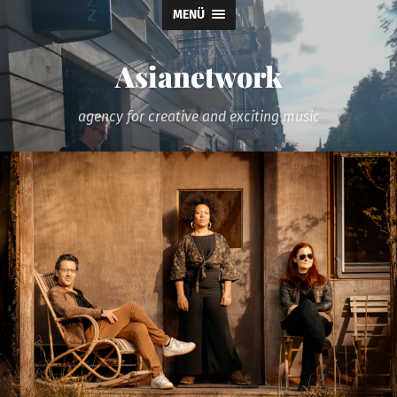
MENÜ
Asianetwork
agency for creative and exciting music