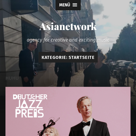
MENÜ
Asianetwork
agency for creative and exciting music
KATEGORIE:
STARTSEITE
HUHU