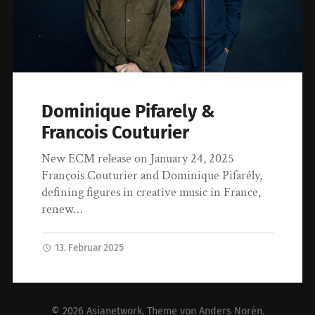
Dominique Pifarely &
Francois Couturier
New ECM release on January 24, 2025
François Couturier and Dominique Pifarély,
defining figures in creative music in France,
renew…
13. Februar 2025
© 2026
Asianetwork
. Theme von
Anders Norén
.