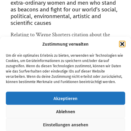
extra-ordinary women and men who stand
as beacons and fight for our world’s social,
political, environmental, artistic and
scientific causes
Relating to Wayne Shorters citation about the
Lotus Flower, which even though it is living in a
Zustimmung verwalten
swamp, will clear the water around her when she
Um dir ein optimales Erlebnis zu bieten, verwenden wir Technologien wie
is in bloom. Therefore Bruno Angelinis idea was
Cookies, um Geräteinformationen zu speichern und/oder darauf
to create a musical contribution to his personal
zuzugreifen. Wenn du diesen Technologien zustimmst, können wir Daten
wie das Surfverhalten oder eindeutige IDs auf dieser Website
heros, that stood up for human rights, dignity,
verarbeiten. Wenn du deine Zustimmung nicht erteilst oder zurückziehst,
können bestimmte Merkmale und Funktionen beeinträchtigt werden.
nature or freedom like Rosa Parks, Nelson
Mandela, Madres de Plaza de Mayo, well-known
Akzeptieren
or not, but people who helped to make the world a
better place, cleared the swamp around their
Ablehnen
blooming existence and often had to pay with their
lives.
Einstellungen ansehen