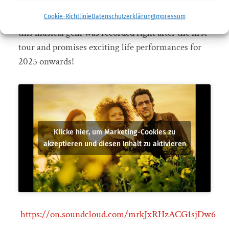
The first concerts just happened in 2024, gladly
Cookie-Richtlinie
Datenschutzerklärung
Impressum
this musical gem was recorded right after the first
tour and promises exciting life performances for
2025 onwards!
Klicke hier, um Marketing-Cookies zu
akzeptieren und diesen Inhalt zu aktivieren
https://on.soundcloud.com/mrkJxRHzACG1sjDw6