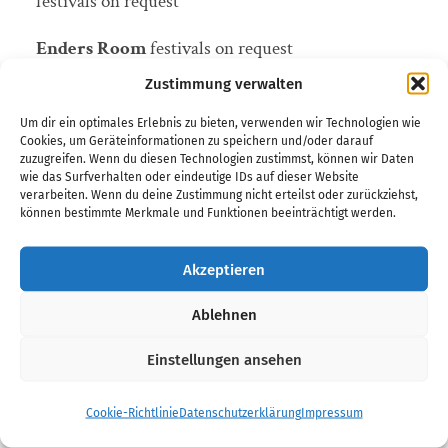
festivals on request
Enders Room
festivals on request
Zustimmung verwalten
Johannes Enders 4tet
March 2024
Um dir ein optimales Erlebnis zu bieten, verwenden wir Technologien wie
Johannes Enders Sweet Freedom
(feat Jorge
Cookies, um Geräteinformationen zu speichern und/oder darauf
zuzugreifen. Wenn du diesen Technologien zustimmst, können wir Daten
Rossy & Henning Sieverts)
Mar 2025
wie das Surfverhalten oder eindeutige IDs auf dieser Website
verarbeiten. Wenn du deine Zustimmung nicht erteilst oder zurückziehst,
können bestimmte Merkmale und Funktionen beeinträchtigt werden.
Johannes Enders Tribute to Pharoah Sanders
feat. Gene Calderazzo
, 2025, tba
Akzeptieren
Enders Dome
feat Nils Petter Molvaer
on
Ablehnen
request
Einstellungen ansehen
Zelia Fonseca & Magdalena Matthey
; fall 2024
Zelia Fonseca & Aline Frazao
2025 May/ June
Cookie-Richtlinie
Datenschutzerklärung
Impressum